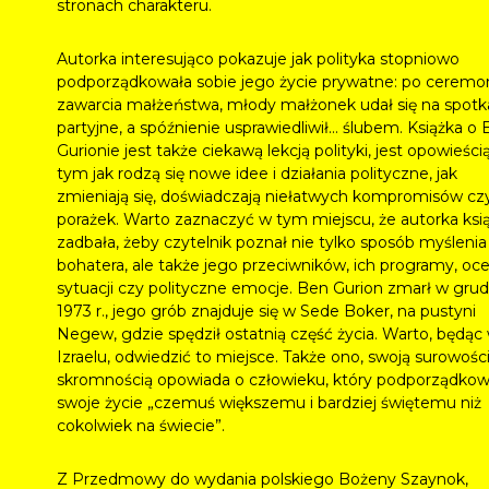
stronach charakteru.
Autorka interesująco pokazuje jak polityka stopniowo
podporządkowała sobie jego życie prywatne: po ceremon
zawarcia małżeństwa, młody małżonek udał się na spotk
partyjne, a spóźnienie usprawiedliwił… ślubem. Książka o
Gurionie jest także ciekawą lekcją polityki, jest opowieści
tym jak rodzą się nowe idee i działania polityczne, jak
zmieniają się, doświadczają niełatwych kompromisów cz
porażek. Warto zaznaczyć w tym miejscu, że autorka ksią
zadbała, żeby czytelnik poznał nie tylko sposób myślenia 
bohatera, ale także jego przeciwników, ich programy, oc
sytuacji czy polityczne emocje. Ben Gurion zmarł w grud
1973 r., jego grób znajduje się w Sede Boker, na pustyni
Negew, gdzie spędził ostatnią część życia. Warto, będąc
Izraelu, odwiedzić to miejsce. Także ono, swoją surowości
skromnością opowiada o człowieku, który podporządkow
swoje życie „czemuś większemu i bardziej świętemu niż
cokolwiek na świecie”.
Z Przedmowy do wydania polskiego Bożeny Szaynok,