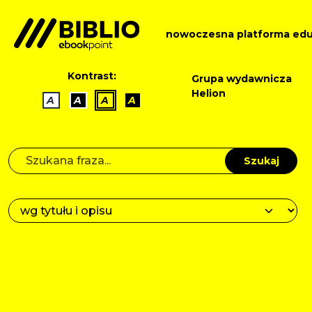
nowoczesna platforma edu
Kontrast:
Grupa wydawnicza
Helion
A
A
A
A
Szukaj