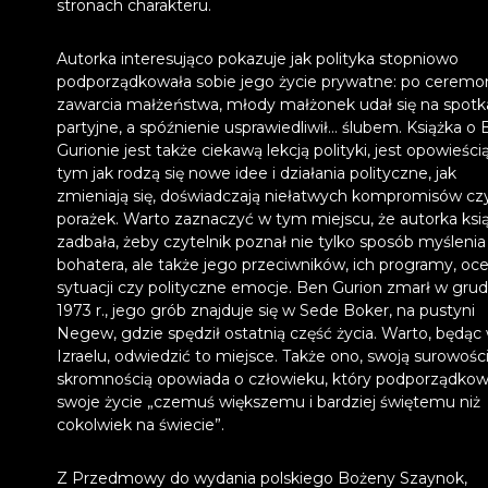
stronach charakteru.
Autorka interesująco pokazuje jak polityka stopniowo
podporządkowała sobie jego życie prywatne: po ceremon
zawarcia małżeństwa, młody małżonek udał się na spotk
partyjne, a spóźnienie usprawiedliwił… ślubem. Książka o
Gurionie jest także ciekawą lekcją polityki, jest opowieści
tym jak rodzą się nowe idee i działania polityczne, jak
zmieniają się, doświadczają niełatwych kompromisów cz
porażek. Warto zaznaczyć w tym miejscu, że autorka ksią
zadbała, żeby czytelnik poznał nie tylko sposób myślenia 
bohatera, ale także jego przeciwników, ich programy, oc
sytuacji czy polityczne emocje. Ben Gurion zmarł w grud
1973 r., jego grób znajduje się w Sede Boker, na pustyni
Negew, gdzie spędził ostatnią część życia. Warto, będąc
Izraelu, odwiedzić to miejsce. Także ono, swoją surowości
skromnością opowiada o człowieku, który podporządkow
swoje życie „czemuś większemu i bardziej świętemu niż
cokolwiek na świecie”.
Z Przedmowy do wydania polskiego Bożeny Szaynok,