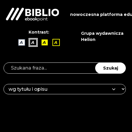
nowoczesna platforma edu
Kontrast:
Grupa wydawnicza
Helion
A
A
A
A
Szukaj