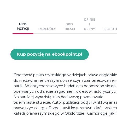
OPINIE
OPIS
SPIS
I
POZYCJI
SZCZEGÓŁY
TREŚCI
OCENY
BIBLIOT
Kup pozycję na ebookpoint.pl
Obecność prawa rzymskiego w dziejach prawa angielski
do niedawna nie cieszyła się szerszym zainteresowanie
nauki. W dotychczasowych badaniach odnoszono się do
oderwanych od siebie zagadnień i okresów historycznych
Najbardziej wyrazistą luką badawczą pozostawało
osiemnaste stulecie. Autor publikacji podjął wnikliwą anal
prawa rzymskiego. Przedstawił losy zarówno królewskich
katedr prawa rzymskiego w Oksfordzie i Cambridge, jak i