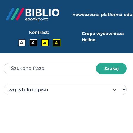
nowoczesna platforma edu
Kontrast:
Grupa wydawnicza
Helion
A
A
A
A
Szukaj