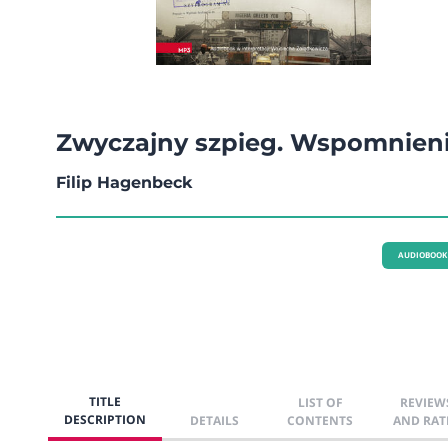
Zwyczajny szpieg. Wspomnien
Filip Hagenbeck
AUDIOBOOK
TITLE
LIST OF
REVIEW
DESCRIPTION
DETAILS
CONTENTS
AND RAT