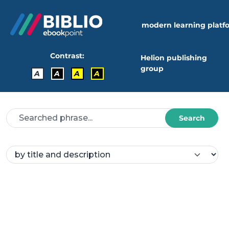
modern learning platf
Contrast:
Helion publishing
group
A
A
A
A
Search