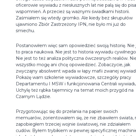
oficerowie wywiadu z niesłusznych lat nie palą się do pis
wspomnień. A przecież są ważnymi świadkami historii.
Zaśmiałem się wtedy gromko. Ale kiedy bez skrupułów
ujawniono Zbiór Zastrzeżony IPN, nie było mi już do
śmiechu.
Postanowiłem więc sam opowiedzieć swoją historię. Nie 
to praca naukowa. Nie jest to historia wywiadu cywilnego
Nie jest to też analiza polityczna ówczesnych realiów. Ni
wszystko mogę ani chcę opowiedzieć. Zobaczycie, jak
zwyczajny absolwent wpada w łapy mafii zwanej wywia
Pokażę wam szkolenie wywiadowcze, szczegóły pracy
Departamentu I MSW i funkcjonowania Centrali wywiadu
Uchylę też rąbka tajemnicy na temat moich przygód na
Czarnym Lądzie.
Przygotowując się do przelania na papier swoich
memuarów, zorientowałem się, że nie zbawiłem świata, 
zapobiegłem trzeciej wojnie światowej, nie zdziałałem
cudów. Byłem trybikiem w pewnej specyficznej machini