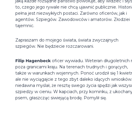
jaką każde rozsądne państwo powołuje, aby widzieć i sły
to, czego jego rywale nie chcą ujawnić publicznie. Histori
pełna jest niezwykłych postaci. Zarówno oficerów, jak i
agentów. Szpiegów. Zawodowców i amatorów. Złodziei
tajemnic.
Zapraszam do mojego świata, świata zwyczajnych
szpiegów. Nie będziecie rozczarowani.
Filip Hagenbeck
oficer wywiadu. Weteran długoletnich m
poza granicami kraju. Na terenach trudnych i gorących,
także w warunkach wojennych. Ponoć urodził się 1 kwietn
ale nie wyciągajcie z tego zbyt daleko idących wniosków
niedawna myślał, że resztę swego życia spędzi jak wszys
szpiedzy w cieniu. W kapciach, przy kominku, z ukocha
psem, głaszcząc siwiejącą brodę. Pomylił się.