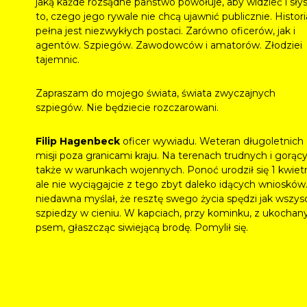
jaką każde rozsądne państwo powołuje, aby widzieć i sły
to, czego jego rywale nie chcą ujawnić publicznie. Histori
pełna jest niezwykłych postaci. Zarówno oficerów, jak i
agentów. Szpiegów. Zawodowców i amatorów. Złodziei
tajemnic.
Zapraszam do mojego świata, świata zwyczajnych
szpiegów. Nie będziecie rozczarowani.
Filip Hagenbeck
oficer wywiadu. Weteran długoletnich
misji poza granicami kraju. Na terenach trudnych i gorąc
także w warunkach wojennych. Ponoć urodził się 1 kwietn
ale nie wyciągajcie z tego zbyt daleko idących wniosków
niedawna myślał, że resztę swego życia spędzi jak wszys
szpiedzy w cieniu. W kapciach, przy kominku, z ukocha
psem, głaszcząc siwiejącą brodę. Pomylił się.