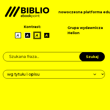
nowoczesna platforma edu
Kontrast:
Grupa wydawnicza
Helion
A
A
A
A
Szukaj