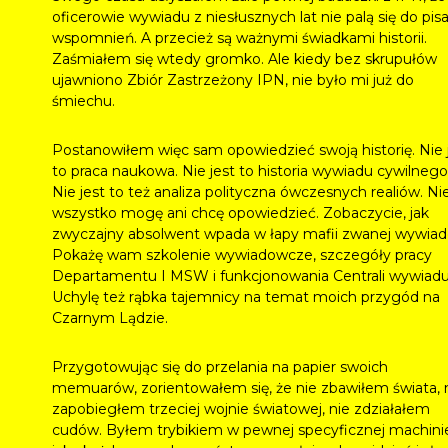
oficerowie wywiadu z niesłusznych lat nie palą się do pis
wspomnień. A przecież są ważnymi świadkami historii.
Zaśmiałem się wtedy gromko. Ale kiedy bez skrupułów
ujawniono Zbiór Zastrzeżony IPN, nie było mi już do
śmiechu.
Postanowiłem więc sam opowiedzieć swoją historię. Nie 
to praca naukowa. Nie jest to historia wywiadu cywilnego
Nie jest to też analiza polityczna ówczesnych realiów. Ni
wszystko mogę ani chcę opowiedzieć. Zobaczycie, jak
zwyczajny absolwent wpada w łapy mafii zwanej wywia
Pokażę wam szkolenie wywiadowcze, szczegóły pracy
Departamentu I MSW i funkcjonowania Centrali wywiadu
Uchylę też rąbka tajemnicy na temat moich przygód na
Czarnym Lądzie.
Przygotowując się do przelania na papier swoich
memuarów, zorientowałem się, że nie zbawiłem świata, 
zapobiegłem trzeciej wojnie światowej, nie zdziałałem
cudów. Byłem trybikiem w pewnej specyficznej machini