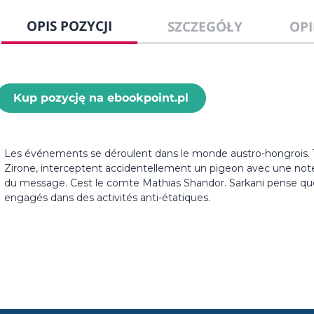
OPIS POZYCJI
SZCZEGÓŁY
OPI
Kup pozycję na ebookpoint.pl
Les événements se déroulent dans le monde austro-hongrois. Tr
Zirone, interceptent accidentellement un pigeon avec une note c
du message. Cest le comte Mathias Shandor. Sarkani pense que 
engagés dans des activités anti-étatiques.