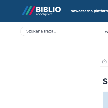
nowoczesna platfor
S