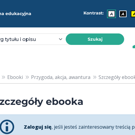
Kontrast:
ma edukacyjna
A
A
Szukaj
Ebooki
Przygoda, akcja, awantura
Szczegóły ebook
zczegóły ebooka
Zaloguj się
, jeśli jesteś zainteresowany treścią p