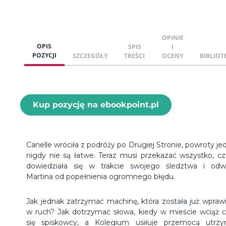
OPINIE
OPIS
SPIS
I
POZYCJI
SZCZEGÓŁY
TREŚCI
OCENY
BIBLIOT
Kup pozycję na ebookpoint.pl
Canelle wróciła z podróży po Drugiej Stronie, powroty je
nigdy nie są łatwe. Teraz musi przekazać wszystko, c
dowiedziała się w trakcie swojego śledztwa i odw
Martina od popełnienia ogromnego błędu.
Jak jednak zatrzymać machinę, która została już wpraw
w ruch? Jak dotrzymać słowa, kiedy w mieście wciąż c
się spiskowcy, a Kolegium usiłuje przemocą utrz