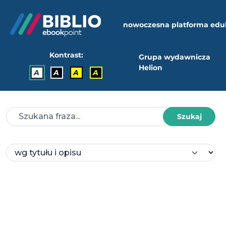
nowoczesna platforma edu
Kontrast:
Grupa wydawnicza
Helion
A
A
A
A
Szukaj