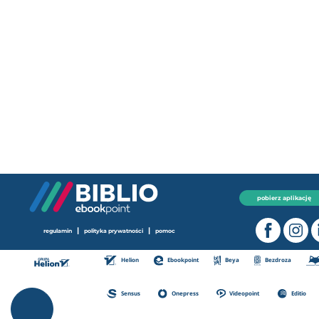
pobierz aplikację
|
|
regulamin
polityka prywatności
pomoc
Helion
Ebookpoint
Beya
Bezdroza
Sensus
Onepress
Videopoint
Editio