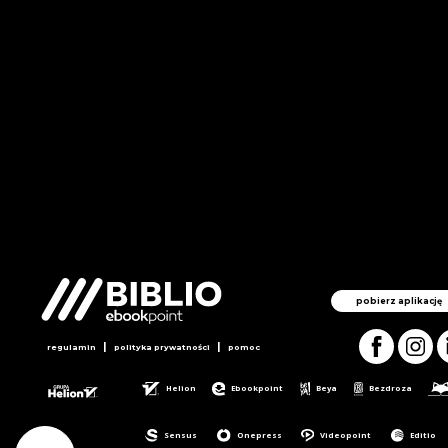
pobierz aplikację
|
|
regulamin
polityka prywatności
pomoc
Helion
Ebookpoint
Beya
Bezdroza
Sensus
Onepress
Videopoint
Editio