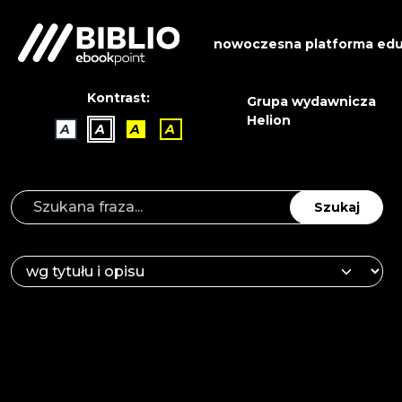
nowoczesna platforma edu
Kontrast:
Grupa wydawnicza
Helion
A
A
A
A
Szukaj