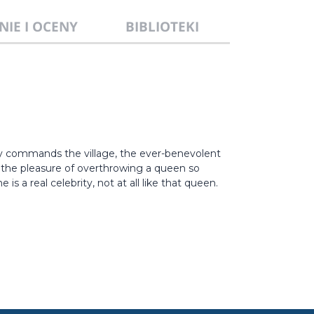
NIE I OCENY
BIBLIOTEKI
y commands the village, the ever-benevolent
d the pleasure of overthrowing a queen so
is a real celebrity, not at all like that queen.