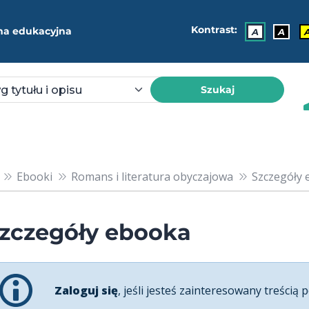
Kontrast:
ma edukacyjna
A
A
Szukaj
Ebooki
Romans i literatura obyczajowa
Szczegóły 
zczegóły ebooka
Zaloguj się
, jeśli jesteś zainteresowany treścią p