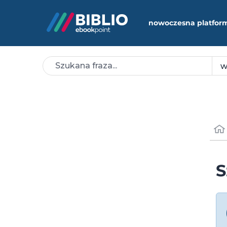
nowoczesna platfor
S