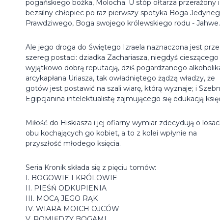
pogańskiego bożka, Molocha. U stóp ołtarza przerażony i
bezsilny chłopiec po raz pierwszy spotyka Boga Jedyneg
Prawdziwego, Boga swojego królewskiego rodu - Jahwe.
Ale jego droga do Świętego Izraela naznaczona jest prze
szereg postaci: dziadka Zachariasza, niegdyś cieszącego 
wyjątkowo dobrą reputacją, dziś pogardzanego alkoholik
arcykapłana Uriasza, tak owładniętego żądzą władzy, że
gotów jest postawić na szali wiarę, którą wyznaje; i Szebn
Egipcjanina intelektualistę zajmującego się edukacją księc
Miłość do Hiskiasza i jej ofiarny wymiar zdecydują o losa
obu kochających go kobiet, a to z kolei wpłynie na
przyszłość młodego księcia.
Seria Kronik składa się z pięciu tomów:
I. BOGOWIE I KRÓLOWIE
II. PIEŚŃ ODKUPIENIA
III. MOCĄ JEGO RĄK
IV. WIARA MOICH OJCÓW
V. POMIĘDZY BOGAMI