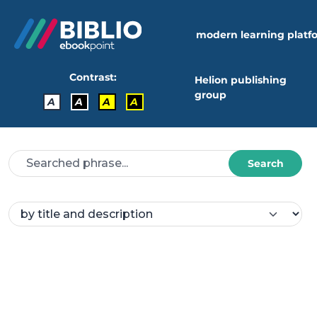
modern learning platf
Contrast:
Helion publishing
group
A
A
A
A
Search