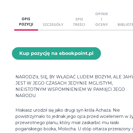
OPINIE
OPIS
SPIS
I
POZYCJI
SZCZEGÓŁY
TREŚCI
OCENY
BIBLIOT
Kup pozycję na ebookpoint.pl
NARODZIŁ SIĘ, BY WŁADAĆ LUDEM BOŻYM, ALE JA
JEST W JEGO CZASACH JEDYNIE MGLISTYM,
NIEISTOTNYM WSPOMNIENIEM W PAMIĘCI JEGO
NARODU.
Hiskiasz urodził się jako drugi syn króla Achaza. Nie
powstrzymało to jednak jego ojca przed wcieleniem w ż
przewrotnego planu, który miał zaskarbić mu łaski
pogańskiego bożka, Molocha. U stóp ołtarza przerażony i