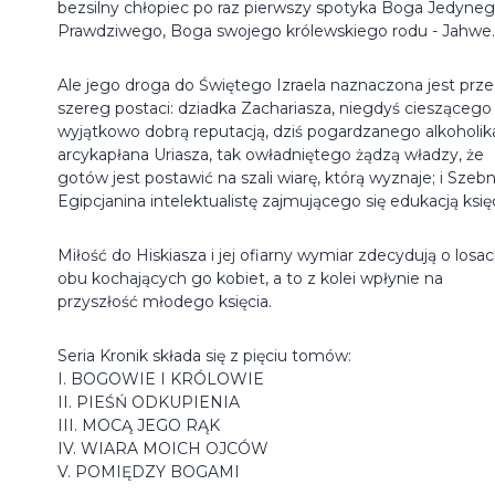
bezsilny chłopiec po raz pierwszy spotyka Boga Jedyneg
Prawdziwego, Boga swojego królewskiego rodu - Jahwe.
Ale jego droga do Świętego Izraela naznaczona jest prze
szereg postaci: dziadka Zachariasza, niegdyś cieszącego 
wyjątkowo dobrą reputacją, dziś pogardzanego alkoholik
arcykapłana Uriasza, tak owładniętego żądzą władzy, że
gotów jest postawić na szali wiarę, którą wyznaje; i Szebn
Egipcjanina intelektualistę zajmującego się edukacją księc
Miłość do Hiskiasza i jej ofiarny wymiar zdecydują o losa
obu kochających go kobiet, a to z kolei wpłynie na
przyszłość młodego księcia.
Seria Kronik składa się z pięciu tomów:
I. BOGOWIE I KRÓLOWIE
II. PIEŚŃ ODKUPIENIA
III. MOCĄ JEGO RĄK
IV. WIARA MOICH OJCÓW
V. POMIĘDZY BOGAMI