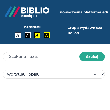
nowoczesna platforma edu
Kontrast:
Grupa wydawnicza
Helion
A
A
A
A
Szukaj