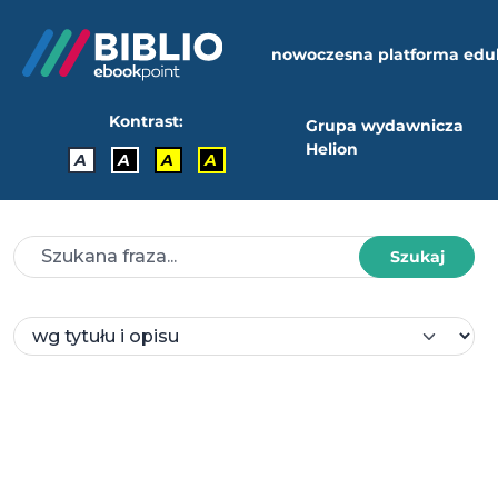
nowoczesna platforma edu
Kontrast:
Grupa wydawnicza
Helion
A
A
A
A
Szukaj