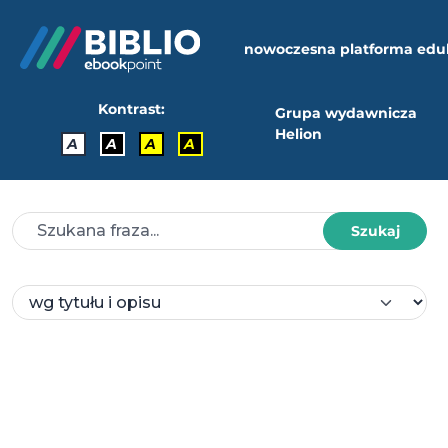
nowoczesna platforma edu
Kontrast:
Grupa wydawnicza
Helion
A
A
A
A
Szukaj