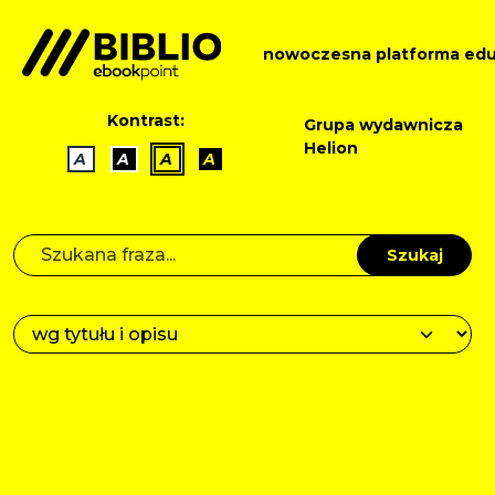
nowoczesna platforma edu
Kontrast:
Grupa wydawnicza
Helion
A
A
A
A
Szukaj