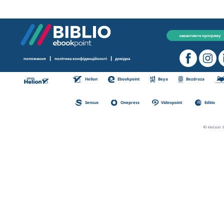
завантажте програму
|
|
положення
політика конфіденційності
довідка
Helion
Ebookpoint
Beya
Bezdroza
Sensus
Onepress
Videopoint
Editio
© Helion 1