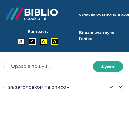
сучасна освітня платф
Контраст:
Видавнича група
Геліон
A
A
A
A
Шукати