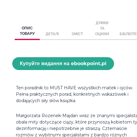
ДУМКИ
ОПИС
ТА
ТОВАРУ
ДЕТАЛІ
ЗМІСТ
ОЦІНКИ
БІБЛІОТ
Купуйте видання на ebookpoint.pl
Ten poradnik to MUST HAVE wszystkich matek i ojców.
Pełna praktycznych porad, konkretnych wskazówek i
dodających siły słów książka.
Małgorzata Rozenek-Majdan wraz ze znanymi specjalist
obala mity dotyczące ciąży, które przynoszą kobietom ty
dezinformację i niepotrzebnie je straszą. Czternaście
rozmów z wybitnymi specjalistami z bardzo różnych