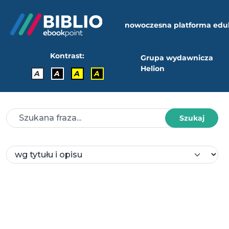
nowoczesna platforma edu
Kontrast:
Grupa wydawnicza
Helion
A
A
A
A
Szukaj