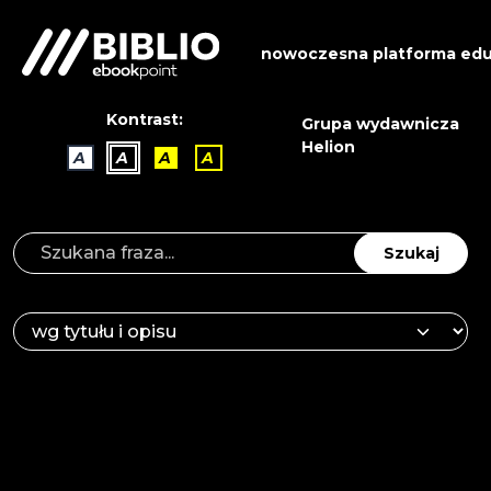
nowoczesna platforma edu
Kontrast:
Grupa wydawnicza
Helion
A
A
A
A
Szukaj