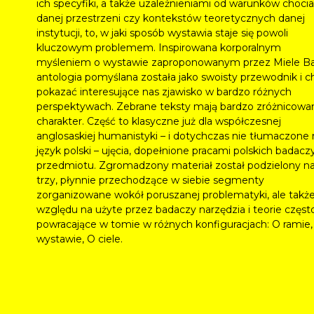
ich specyfiki, a także uzależnieniami od warunków choci
danej przestrzeni czy kontekstów teoretycznych danej
instytucji, to, w jaki sposób wystawia staje się powoli
kluczowym problemem. Inspirowana korporalnym
myśleniem o wystawie zaproponowanym przez Miele Ba
antologia pomyślana została jako swoisty przewodnik i c
pokazać interesujące nas zjawisko w bardzo różnych
perspektywach. Zebrane teksty mają bardzo zróżnicowa
charakter. Część to klasyczne już dla współczesnej
anglosaskiej humanistyki – i dotychczas nie tłumaczone 
język polski – ujęcia, dopełnione pracami polskich badacz
przedmiotu. Zgromadzony materiał został podzielony n
trzy, płynnie przechodzące w siebie segmenty
zorganizowane wokół poruszanej problematyki, ale takż
względu na użyte przez badaczy narzędzia i teorie częst
powracające w tomie w różnych konfiguracjach: O ramie,
wystawie, O ciele.