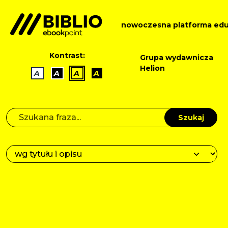
nowoczesna platforma edu
Kontrast:
Grupa wydawnicza
Helion
A
A
A
A
Szukaj