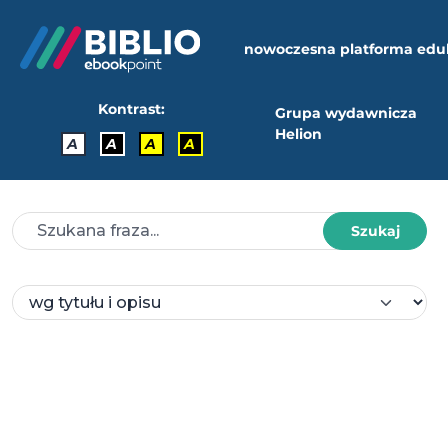
nowoczesna platforma edu
Kontrast:
Grupa wydawnicza
Helion
A
A
A
A
Szukaj