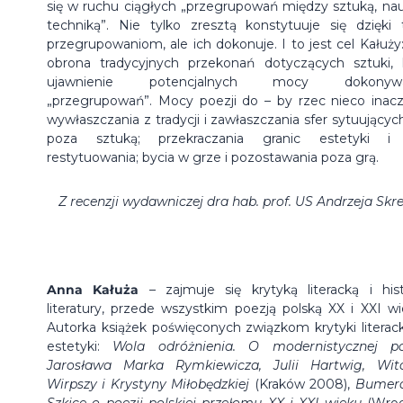
się w ruchu ciągłych „przegrupowań między sztuką, nau
techniką”. Nie tylko zresztą konstytuuje się dzięki
przegrupowaniom, ale ich dokonuje. I to jest cel Kałuży:
obrona tradycyjnych przekonań dotyczących sztuki, 
ujawnienie potencjalnych mocy dokonywa
„przegrupowań”. Mocy poezji do – by rzec nieco inacz
wywłaszczania z tradycji i zawłaszczania sfer sytuujących
poza sztuką; przekraczania granic estetyki i
restytuowania; bycia w grze i pozostawania poza grą.
Z recenzji wydawniczej dra hab. prof. US Andrzeja Skr
Anna Kałuża
– zajmuje się krytyką literacką i hist
literatury, przede wszystkim poezją polską XX i XXI wi
Autorka książek poświęconych związkom krytyki literacki
estetyki:
Wola odróżnienia. O modernistycznej po
Jarosława Marka Rymkiewicza, Julii Hartwig, Wit
Wirpszy i Krystyny Miłobędzkiej
(Kraków 2008),
Bumer
Szkice o poezji polskiej przełomu XX i XXI wieku
(Wroc