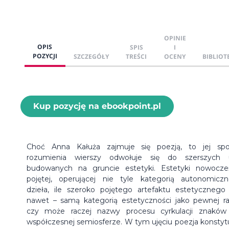
OPINIE
OPIS
SPIS
I
POZYCJI
SZCZEGÓŁY
TREŚCI
OCENY
BIBLIOT
Kup pozycję na ebookpoint.pl
Choć Anna Kałuża zajmuje się poezją, to jej sp
rozumienia wierszy odwołuje się do szerszych 
budowanych na gruncie estetyki. Estetyki nowocze
pojętej, operującej nie tyle kategorią autonomicz
dzieła, ile szeroko pojętego artefaktu estetycznego
nawet – samą kategorią estetyczności jako pewnej r
czy może raczej nazwy procesu cyrkulacji znakó
współczesnej semiosferze. W tym ujęciu poezja konstyt