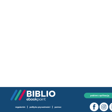
pobierz aplikację
|
|
regulamin
polityka prywatności
pomoc