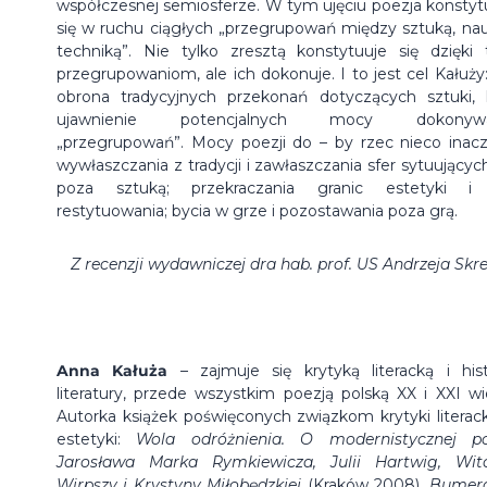
współczesnej semiosferze. W tym ujęciu poezja konstyt
się w ruchu ciągłych „przegrupowań między sztuką, nau
techniką”. Nie tylko zresztą konstytuuje się dzięki
przegrupowaniom, ale ich dokonuje. I to jest cel Kałuży:
obrona tradycyjnych przekonań dotyczących sztuki, 
ujawnienie potencjalnych mocy dokonywa
„przegrupowań”. Mocy poezji do – by rzec nieco inacz
wywłaszczania z tradycji i zawłaszczania sfer sytuujących
poza sztuką; przekraczania granic estetyki i
restytuowania; bycia w grze i pozostawania poza grą.
Z recenzji wydawniczej dra hab. prof. US Andrzeja Skr
Anna Kałuża
– zajmuje się krytyką literacką i hist
literatury, przede wszystkim poezją polską XX i XXI wi
Autorka książek poświęconych związkom krytyki literacki
estetyki:
Wola odróżnienia. O modernistycznej po
Jarosława Marka Rymkiewicza, Julii Hartwig, Wit
Wirpszy i Krystyny Miłobędzkiej
(Kraków 2008),
Bumer