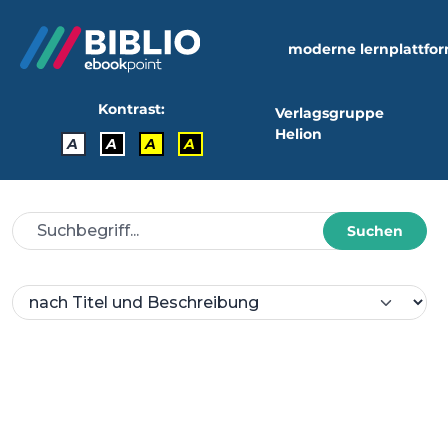
moderne lernplattfo
Kontrast:
Verlagsgruppe
Helion
A
A
A
A
Suchen