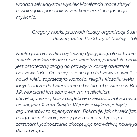
wodach sekularyzmu wysiłek Morelanda może służyć
również jako poradnik w zanikającej sztuce jasnego
myślenia.
Gregory Koukl, przewodniczący organizacji Stan
Reason; autor The Story of Reality i Tak
Nauka jest niezwykle użyteczną dyscypliną, ale ostatnio
została zniekształcona przez scjentyzm, pogląd, że nauk
jest ostateczną drogą do prawdy w każdej dziedzinie
rzeczywistości. Opierając się na tym fałszywym uwielbi
nauki, wielu zaprzeczyło wartości religii i filozofii, wielu
innych odrzuciło twierdzenia o boskim objawieniu w Bibl
J.P. Moreland jest szanowanym myślicielem
chrześcijańskim, który dogłębnie przestudiował zarówn
naukę, jak i Pismo Święte. Wyraźnie wykazuje błędy
argumentów za scjentyzmem. Pokazuje, jak chrześcijan
mogą bronić swojej wiary przed scjentystycznymi
zarzutami, jednocześnie akceptując prawdziwą naukę j
dar od Boga.