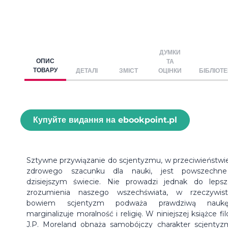
ДУМКИ
ОПИС
ТА
ТОВАРУ
ДЕТАЛІ
ЗМІСТ
ОЦІНКИ
БІБЛІОТ
Купуйте видання на ebookpoint.pl
Sztywne przywiązanie do scjentyzmu, w przeciwieństwi
zdrowego szacunku dla nauki, jest powszechn
dzisiejszym świecie. Nie prowadzi jednak do leps
zrozumienia naszego wszechświata, w rzeczywist
bowiem scjentyzm podważa prawdziwą nauk
marginalizuje moralność i religię. W niniejszej książce fi
J.P. Moreland obnaża samobójczy charakter scjentyz