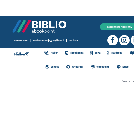
завантажте програму
|
|
положення
політика конфіденційності
довідка
Helion
Ebookpoint
Beya
Bezdroza
Sensus
Onepress
Videopoint
Editio
© Helion 1