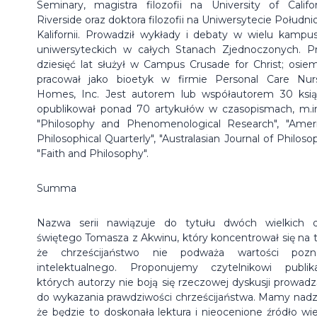
Seminary, magistra filozofii na University of Califor
Riverside oraz doktora filozofii na Uniwersytecie Południ
Kalifornii.
Prowadził wykłady i debaty w wielu kampu
uniwersyteckich w całych Stanach Zjednoczonych. P
dziesięć lat służył w Campus Crusade for Christ; osiem
pracował jako bioetyk w firmie Personal Care Nur
Homes, Inc.
Jest autorem lub współautorem 30 ksią
opublikował ponad 70 artykułów w czasopismach, m.i
"Philosophy and Phenomenological Research", "Amer
Philosophical Quarterly", "Australasian Journal of Philoso
"Faith and Philosophy".
Summa
Nazwa serii nawiązuje do tytułu dwóch wielkich d
świętego Tomasza z Akwinu, który koncentrował się na 
że chrześcijaństwo nie podważa wartości pozn
intelektualnego. Proponujemy czytelnikowi publika
których autorzy nie boją się rzeczowej dyskusji prowadz
do wykazania prawdziwości chrześcijaństwa. Mamy nadzi
że będzie to doskonała lektura i nieocenione źródło wi