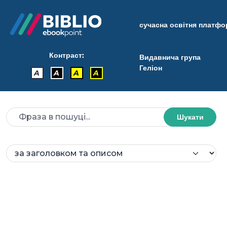
сучасна освітня платф
Контраст:
Видавнича група
Геліон
A
A
A
A
Шукати