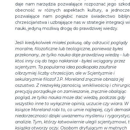
daje nam narzędzia pozwalające rozpoznać jego szkod
obecność w różnych aspektach kultury, a jednocze
pozwalające nam pogłębić nasze świadectwo biblij
chrześcijaństwa i uzbrajające nas w strategie integracji wi
nauki, jedyną możliwą drogę do prawdziwej wiedzy.
Jeśli kiedykolwiek miałeś pokusę, aby odrzucić poglądy
moralne, filozoficzne lub teologiczne, ponieważ byłeś
przekonany, że tylko nauka daje prawdziwą wiedzę - lub
ktoś inny cię do tego nakłaniał - byłeś wciągany przez
scjentyzm. Ta popularna idea podkopała zaufanie
olbrzymiej liczby chrześcijan, ale w Scjentyzmie i
sekularyzmie filozof J.P. Moreland zręcznie obnaża jej
oszustwo. Z niezwykłą jasnością, wnikliwością i chirurgi
precyzją porządkuje on zamieszanie, zręcznie obalając
pogląd, że tylko nauka może dać wiedzę, podczas gdy
wszystko inne to wyłącznie opinia, uczucie czy wiara. W 
książce Moreland robi to, co umie najlepiej, czyli demas
niedorzeczności dzięki uważnemu myśleniu i rygorystyc
analizie. Tym, którzy łatwowiernie ulegli scjentyzmowi, 
książka otworzy oczy. Osobom dryfującym w mętnych