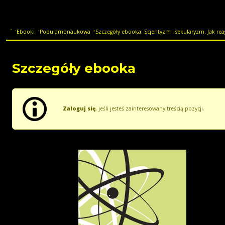
Ebooki
Popularnonaukowa
Szczegóły ebooka: Scjentyzm i sekularyzm. Jak rea
Szczegóły ebooka
Zaloguj się
, jeśli jesteś zainteresowany treścią pozycji.