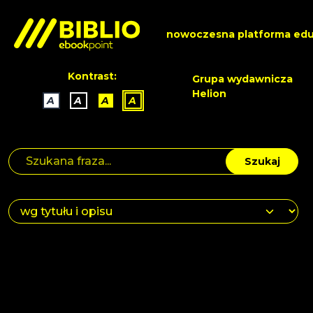
nowoczesna platforma edu
Kontrast:
Grupa wydawnicza
Helion
A
A
A
A
Szukaj