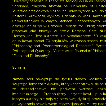
University of Missouri, licencjata teologii w Dallas Theolo
Seminary, magistra filozofii na University of Califor
Riverside oraz doktora filozofii na Uniwersytecie Południ
Kalifornii.
Prowadził wykłady i debaty w wielu kampu
uniwersyteckich w całych Stanach Zjednoczonych. P
dziesięć lat służył w Campus Crusade for Christ; osiem
pracował jako bioetyk w firmie Personal Care Nur
Homes, Inc.
Jest autorem lub współautorem 30 ksią
opublikował ponad 70 artykułów w czasopismach, m.i
"Philosophy and Phenomenological Research", "Amer
Philosophical Quarterly", "Australasian Journal of Philoso
"Faith and Philosophy".
Summa
Nazwa serii nawiązuje do tytułu dwóch wielkich d
świętego Tomasza z Akwinu, który koncentrował się na 
że chrześcijaństwo nie podważa wartości pozn
intelektualnego. Proponujemy czytelnikowi publika
których autorzy nie boją się rzeczowej dyskusji prowadz
do wykazania prawdziwości chrześcijaństwa. Mamy nadzi