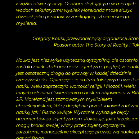
książka otworzy oczy. Osobom dryfującym w mętnych
wodach sekularyzmu wysiłek Morelanda może służyć
również jako poradnik w zanikającej sztuce jasnego
myślenia.
Gregory Koukl, przewodniczący organizacji Stan
Reason; autor The Story of Reality i Tak
Nauka jest niezwykle użyteczną dyscypliną, ale ostatnio
została zniekształcona przez scjentyzm, pogląd, że nauk
jest ostateczną drogą do prawdy w każdej dziedzinie
rzeczywistości. Opierając się na tym fałszywym uwielbi
nauki, wielu zaprzeczyło wartości religii i filozofii, wielu
innych odrzuciło twierdzenia o boskim objawieniu w Bibl
J.P. Moreland jest szanowanym myślicielem
chrześcijańskim, który dogłębnie przestudiował zarówn
naukę, jak i Pismo Święte. Wyraźnie wykazuje błędy
argumentów za scjentyzmem. Pokazuje, jak chrześcijan
mogą bronić swojej wiary przed scjentystycznymi
zarzutami, jednocześnie akceptując prawdziwą naukę j
dar od Boga.