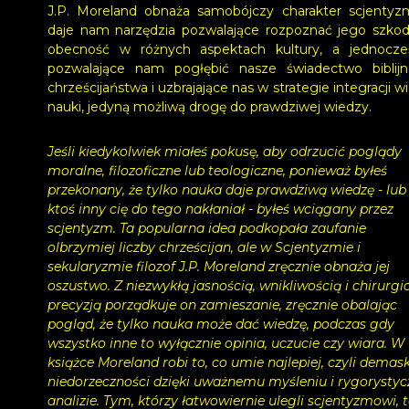
J.P. Moreland obnaża samobójczy charakter scjentyz
daje nam narzędzia pozwalające rozpoznać jego szkod
obecność w różnych aspektach kultury, a jednocze
pozwalające nam pogłębić nasze świadectwo biblij
chrześcijaństwa i uzbrajające nas w strategie integracji wi
nauki, jedyną możliwą drogę do prawdziwej wiedzy.
Jeśli kiedykolwiek miałeś pokusę, aby odrzucić poglądy
moralne, filozoficzne lub teologiczne, ponieważ byłeś
przekonany, że tylko nauka daje prawdziwą wiedzę - lub
ktoś inny cię do tego nakłaniał - byłeś wciągany przez
scjentyzm. Ta popularna idea podkopała zaufanie
olbrzymiej liczby chrześcijan, ale w Scjentyzmie i
sekularyzmie filozof J.P. Moreland zręcznie obnaża jej
oszustwo. Z niezwykłą jasnością, wnikliwością i chirurgi
precyzją porządkuje on zamieszanie, zręcznie obalając
pogląd, że tylko nauka może dać wiedzę, podczas gdy
wszystko inne to wyłącznie opinia, uczucie czy wiara. W 
książce Moreland robi to, co umie najlepiej, czyli demas
niedorzeczności dzięki uważnemu myśleniu i rygorystyc
analizie. Tym, którzy łatwowiernie ulegli scjentyzmowi, 