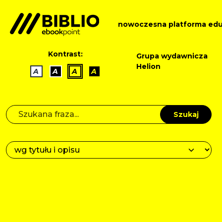
nowoczesna platforma edu
Kontrast:
Grupa wydawnicza
Helion
A
A
A
A
Szukaj