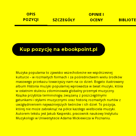
OPIS
OPINIE I
POZYCJI
SZCZEGÓŁY
OCENY
BIBLIOTE
Kup pozycję na ebookpoint.pl
Muzyka popularna to zjawisko wszechobecne we współczesnej
kulturze – w rozmaitych formach i za pośrednictwem wielu środków
masowego przekazu towarzyszy nam na co dzień. Bogato ilustrowany
album Historia muzyki popularnej wprowadza w świat muzyki, która
w ostatnim stuleciu zdominowała globalny przemysł muzyczny.
Książka przybliża terminologię związaną z poszczególnymi
gatunkami i stylami muzycznymi oraz historię rozmaitych nurtów z
uwzględnieniem najważniejszych twórców i ich dzieł. To pozycja,
której nie może zabraknąć na półce każdego wielbiciela muzyki.
Autorem tekstu jest Jakub Kasperski, pracownik naukowy Instytutu
Muzykologii w Uniwersytecie Adama Mickiewicza w Poznaniu.