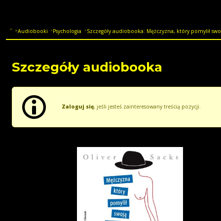
Audiobooki
Psychologia
Szczegóły audiobooka: Mężczyzna, który pomylił swoj
Szczegóły audiobooka
Zaloguj się
, jeśli jesteś zainteresowany treścią pozycji.