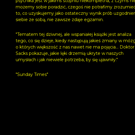
psychika jest w jakimś stopniu niekompletna, z czymś ni
możemy sobie poradzić, czegoś nie potrafimy zrozumieć
to, co uzyskujemy jako ostateczny wynik prób uzgodnie
siebie ze sobą, nie zawsze zdaje egzamin.
"Tematem tej dziwnej, ale wspaniałej książki jest analiza
tego, co się dzieje, kiedy następują jakieś zmiany w móz
o których większość z nas nawet nie ma pojęcia... Doktor
Sacks pokazuje, jakie lęki drzemią ukryte w naszych
umysłach i jak niewiele potrzeba, by się ujawniły."
"Sunday Times"