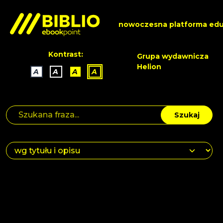
nowoczesna platforma edu
Kontrast:
Grupa wydawnicza
Helion
A
A
A
A
Szukaj