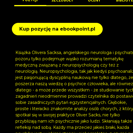
SZCZEGÓŁY
OCENY
BIBLIOTE
Kup pozycję na ebookpoint.pl
Książka Olivera Sacksa, angielskiego neurologa i psychiatr
pozoru tylko podejmuje wąsko rozumianą tematykę
medyczną związaną z neuropsychologią czy też z
neurologią. Neuropsychologia, tak jak kiedyś psychoanali
jest pasjonującą dyscypliną naukową nie tylko dlatego, ż
poszerza naszą wiedzę o psychice człowieka, ale również
dlatego - a może przede wszystkim - że studiowanie tyc
zagadnień nieodmiennie prowadzi czytelnika do postawi
sobie zasadniczych pytań egzystencjalnych. Głębokie,
proste i literacko znakomite analizy osób chorych, z któr
spotkał się w swojej praktyce 0liver Sacks, nie tylko
przybliżają nam ich psychicznie jako ludzi. Skłaniają także
refleksji nad sobą. Każdy ma przecież jakieś braki, każda