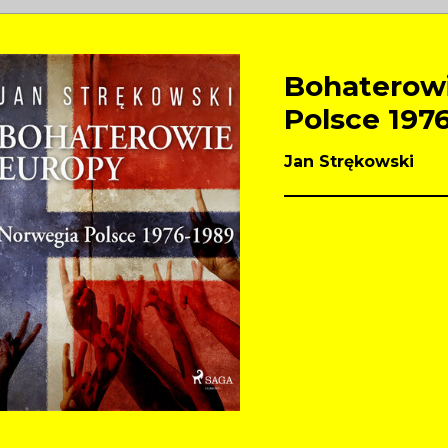
Bohaterowi
Polsce 197
Jan Strękowski