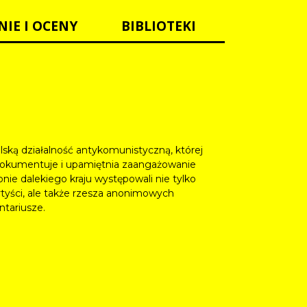
NIE I OCENY
BIBLIOTEKI
olską działalność antykomunistyczną, której
a dokumentuje i upamiętnia zaangażowanie
nie dalekiego kraju występowali nie tylko
artyści, ale także rzesza anonimowych
ntariusze.