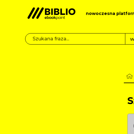
nowoczesna platfor
S