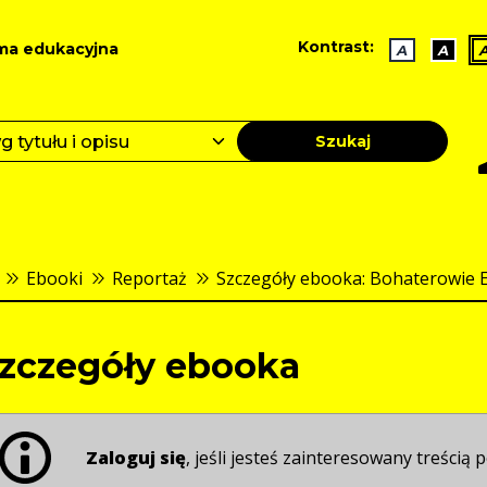
Kontrast:
ma edukacyjna
A
A
Szukaj
Ebooki
Reportaż
Szczegóły ebooka: Bohaterowie 
zczegóły ebooka
Zaloguj się
, jeśli jesteś zainteresowany treścią p