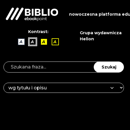
nowoczesna platforma edu
Kontrast:
Grupa wydawnicza
Helion
A
A
A
A
Szukaj