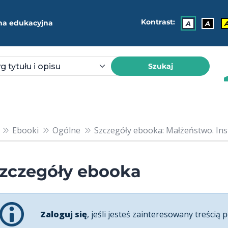
Kontrast:
ma edukacyjna
A
A
Szukaj
Ebooki
Ogólne
Szczegóły ebooka: Małżeństwo. Ins
zczegóły ebooka
Zaloguj się
, jeśli jesteś zainteresowany treścią p