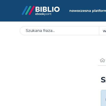
nowoczesna platfor
S