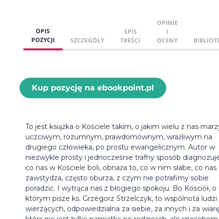
OPINIE
OPIS
SPIS
I
POZYCJI
SZCZEGÓŁY
TREŚCI
OCENY
BIBLIOT
Kup pozycję na ebookpoint.pl
To jest książka o Kościele takim, o jakim wielu z nas marz
uczciwym, rozumnym, prawdomównym, wrażliwym na
drugiego człowieka, po prostu ewangelicznym. Autor w
niezwykle prosty i jednocześnie trafny sposób diagnozuje
co nas w Kościele boli, obnaża to, co w nim słabe, co nas
zawstydza, często oburza, z czym nie potrafimy sobie
poradzić. I wytrąca nas z błogiego spokoju. Bo Kościół, o
którym pisze ks. Grzegorz Strzelczyk, to wspólnota ludzi
wierzących, odpowiedzialna za siebie, za innych i za wiarę
która nie jest tylko pamiątką po rodzicach, ale sposobem