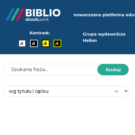
nowoczesna platforma edu
Kontrast:
Grupa wydawnicza
Helion
A
A
A
A
Szukaj