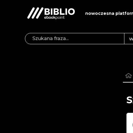
nowoczesna platfor
S