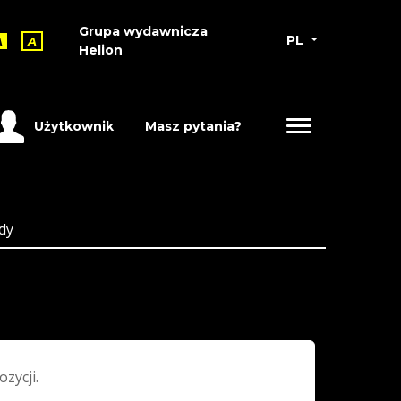
Grupa wydawnicza
PL
A
A
Helion
Użytkownik
Masz pytania?
dy
ozycji.