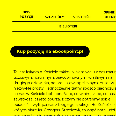
OPIS
OPINIE 
POZYCJI
SZCZEGÓŁY
SPIS TREŚCI
OCENY
BIBLIOTEKI
Kup pozycję na ebookpoint.pl
To jest książka o Kościele takim, o jakim wielu z nas marz
uczciwym, rozumnym, prawdomównym, wrażliwym na
drugiego człowieka, po prostu ewangelicznym. Autor w
niezwykle prosty i jednocześnie trafny sposób diagnozuje
co nas w Kościele boli, obnaża to, co w nim słabe, co nas
zawstydza, często oburza, z czym nie potrafimy sobie
poradzić. I wytrąca nas z błogiego spokoju. Bo Kościół, o
którym pisze ks. Grzegorz Strzelczyk, to wspólnota ludzi
wierzących, odpowiedzialna za siebie, za innych i za wiarę