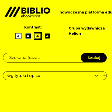
nowoczesna platforma edu
Kontrast:
Grupa wydawnicza
Helion
A
A
A
A
Szukaj