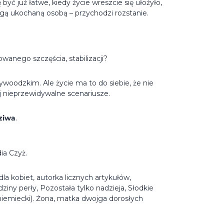
 być już łatwe, kiedy życie wreszcie się ułożyło,
ugą ukochaną osobą – przychodzi rozstanie.
wanego szczęścia, stabilizacji?
llywoodzkim. Ale życie ma to do siebie, że nie
iej nieprzewidywalne scenariusze.
ziwa
.
dia Czyż.
la kobiet, autorka licznych artykułów,
ziny perły, Pozostała tylko nadzieja, Słodkie
 niemiecki). Żona, matka dwojga dorosłych