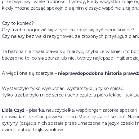
przezwyciężyli wiele trudności. I wtedy, kiedy wszystko zdaje się
kiedy można zacząć spokojnie się nim cieszyć wspólnie z tą dr
Czy to koniec?
Czy trzeba pogodzić się z tym, co zdaje się być nieuniknione?
Czy należy bez walki rezygnować ze złożonych przysiąg, z plano
Ta historia nie miała prawa się zdarzyć, chyba że w kinie, i to bo
bacząc na to, co się zdarza lub nie, tworzy najlepsze i najbardz
A więc i ona się zdarzyła –
nieprawdopodobna historia prawd
Wystarczyło tylko wysłuchać, wystarczyło ją tylko spisać.
Tylko trzeba było mieć serce i ucho czułe, a pióro lekkie – jak Li
Lidia Czyż
– pisarka, nauczycielka, współorganizatorka spotkań d
opowiadań i sześciu powieści, m.in. Mocniejsza niż śmierć, Narod
cytryny (część z nich została przetłumaczona na język czeski i
dzieci i babcia trójki wnuków.