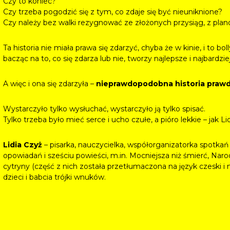
Czy to koniec?
Czy trzeba pogodzić się z tym, co zdaje się być nieuniknione?
Czy należy bez walki rezygnować ze złożonych przysiąg, z plano
Ta historia nie miała prawa się zdarzyć, chyba że w kinie, i to bo
bacząc na to, co się zdarza lub nie, tworzy najlepsze i najbardz
A więc i ona się zdarzyła –
nieprawdopodobna historia praw
Wystarczyło tylko wysłuchać, wystarczyło ją tylko spisać.
Tylko trzeba było mieć serce i ucho czułe, a pióro lekkie – jak Li
Lidia Czyż
– pisarka, nauczycielka, współorganizatorka spotkań 
opowiadań i sześciu powieści, m.in. Mocniejsza niż śmierć, Narod
cytryny (część z nich została przetłumaczona na język czeski i
dzieci i babcia trójki wnuków.