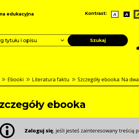
Kontrast:
ma edukacyjna
A
A
Szukaj
Ebooki
Literatura faktu
Szczegóły ebooka: Na dwa
zczegóły ebooka
Zaloguj się
, jeśli jesteś zainteresowany treścią p