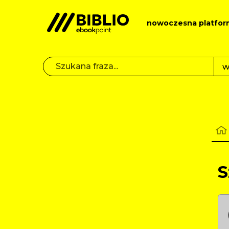
nowoczesna platfor
S