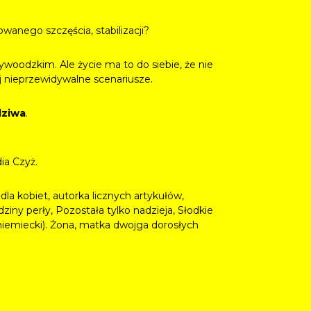
wanego szczęścia, stabilizacji?
llywoodzkim. Ale życie ma to do siebie, że nie
iej nieprzewidywalne scenariusze.
dziwa
.
dia Czyż.
dla kobiet, autorka licznych artykułów,
ziny perły, Pozostała tylko nadzieja, Słodkie
 niemiecki). Żona, matka dwojga dorosłych