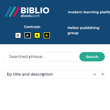
modern learning platf
Contrast:
Helion publishing
group
A
A
A
A
Search