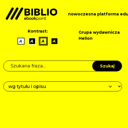
nowoczesna platforma edu
Kontrast:
Grupa wydawnicza
Helion
A
A
A
A
Szukaj