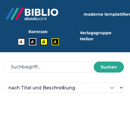
moderne lernplattfo
Kontrast:
Verlagsgruppe
Helion
A
A
A
A
Suchen