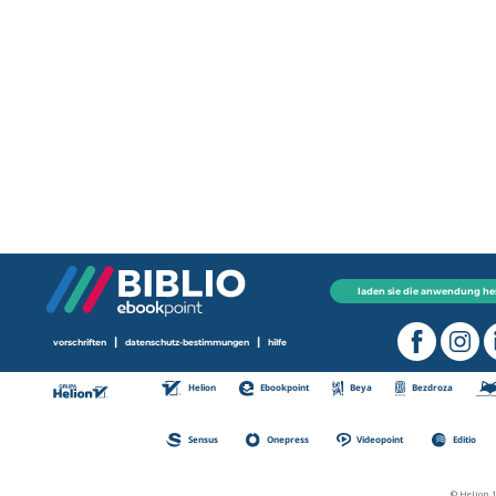
laden sie die anwendung he
|
|
vorschriften
datenschutz-bestimmungen
hilfe
Helion
Ebookpoint
Beya
Bezdroza
Sensus
Onepress
Videopoint
Editio
© Helion 1