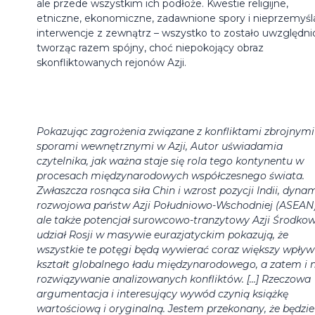
ale przede wszystkim ich podłoże. Kwestie religijne,
etniczne, ekonomiczne, zadawnione spory i nieprzemyś
interwencje z zewnątrz – wszystko to zostało uwzględni
tworząc razem spójny, choć niepokojący obraz
skonfliktowanych rejonów Azji.
Pokazując zagrożenia związane z konfliktami zbrojnymi 
sporami wewnętrznymi w Azji, Autor uświadamia
czytelnika, jak ważna staje się rola tego kontynentu w
procesach międzynarodowych współczesnego świata.
Zwłaszcza rosnąca siła Chin i wzrost pozycji Indii, dyna
rozwojowa państw Azji Południowo-Wschodniej (ASEAN)
ale także potencjał surowcowo-tranzytowy Azji Środkowe
udział Rosji w masywie eurazjatyckim pokazują, że
wszystkie te potęgi będą wywierać coraz większy wpływ
kształt globalnego ładu międzynarodowego, a zatem i 
rozwiązywanie analizowanych konfliktów. […] Rzeczowa
argumentacja i interesujący wywód czynią książkę
wartościową i oryginalną. Jestem przekonany, że będzie