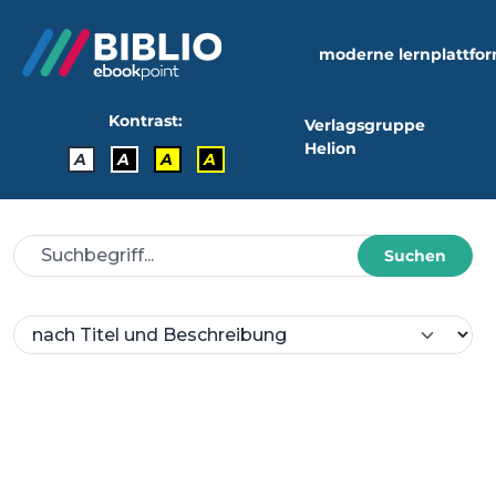
moderne lernplattfo
Kontrast:
Verlagsgruppe
Helion
A
A
A
A
Suchen