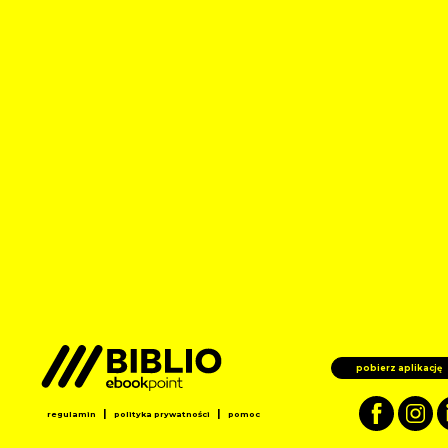
pobierz aplikację
|
|
regulamin
polityka prywatności
pomoc