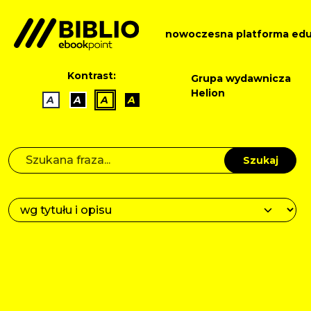
nowoczesna platforma edu
Kontrast:
Grupa wydawnicza
Helion
A
A
A
A
Szukaj