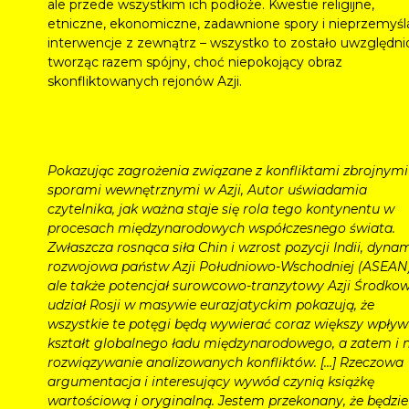
ale przede wszystkim ich podłoże. Kwestie religijne,
etniczne, ekonomiczne, zadawnione spory i nieprzemyś
interwencje z zewnątrz – wszystko to zostało uwzględni
tworząc razem spójny, choć niepokojący obraz
skonfliktowanych rejonów Azji.
Pokazując zagrożenia związane z konfliktami zbrojnymi 
sporami wewnętrznymi w Azji, Autor uświadamia
czytelnika, jak ważna staje się rola tego kontynentu w
procesach międzynarodowych współczesnego świata.
Zwłaszcza rosnąca siła Chin i wzrost pozycji Indii, dyna
rozwojowa państw Azji Południowo-Wschodniej (ASEAN)
ale także potencjał surowcowo-tranzytowy Azji Środkowe
udział Rosji w masywie eurazjatyckim pokazują, że
wszystkie te potęgi będą wywierać coraz większy wpływ
kształt globalnego ładu międzynarodowego, a zatem i 
rozwiązywanie analizowanych konfliktów. […] Rzeczowa
argumentacja i interesujący wywód czynią książkę
wartościową i oryginalną. Jestem przekonany, że będzie