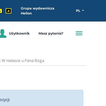
Grupa wydawnicza
PL
A
A
Helion
Użytkownik
Masz pytania?
: W niełasce u Pana Boga
ozycji.