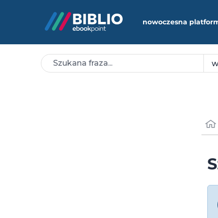
nowoczesna platfor
S