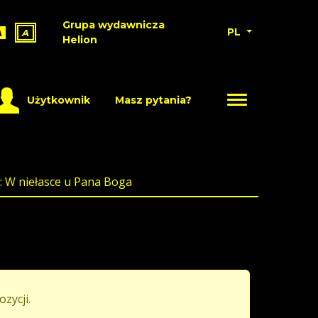
Grupa wydawnicza
PL
A
A
Helion
Użytkownik
Masz pytania?
: W niełasce u Pana Boga
ozycji.