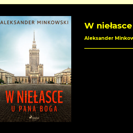
W niełasce
Aleksander Minko