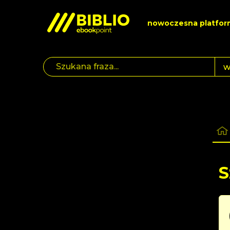
nowoczesna platfor
S