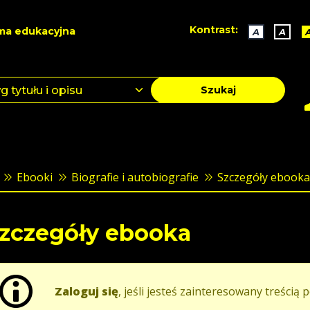
Kontrast:
ma edukacyjna
A
A
Szukaj
Ebooki
Biografie i autobiografie
Szczegóły ebooka
zczegóły ebooka
Zaloguj się
, jeśli jesteś zainteresowany treścią p