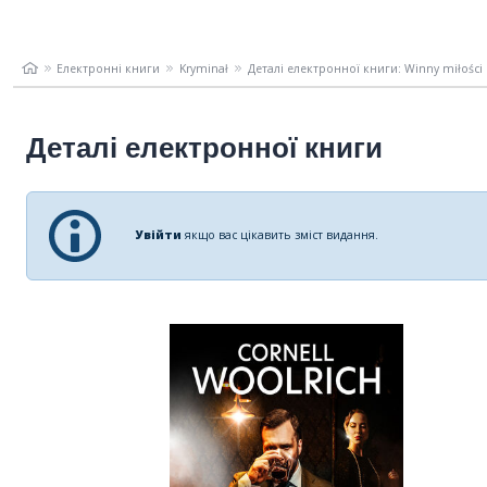
Електронні книги
Kryminał
Деталі електронної книги: Winny miłości
Деталі електронної книги
Увійти
якщо вас цікавить зміст видання.