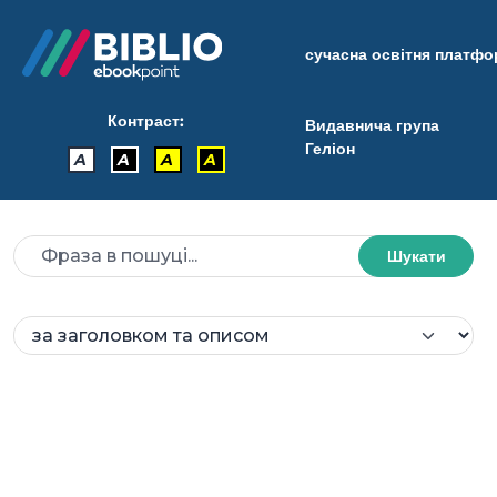
сучасна освітня платф
Контраст:
Видавнича група
Геліон
A
A
A
A
Шукати