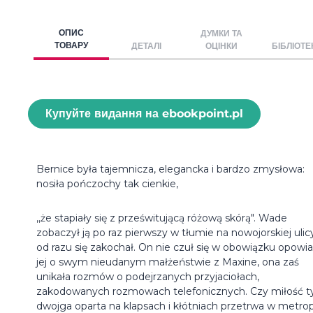
ОПИС
ДУМКИ ТА
ТОВАРУ
ДЕТАЛІ
ОЦІНКИ
БІБЛІОТЕ
Купуйте видання на ebookpoint.pl
Bernice była tajemnicza, elegancka i bardzo zmysłowa:
nosiła pończochy tak cienkie,
,,że stapiały się z prześwitującą różową skórą". Wade
zobaczył ją po raz pierwszy w tłumie na nowojorskiej ulicy
od razu się zakochał. On nie czuł się w obowiązku opowi
jej o swym nieudanym małżeństwie z Maxine, ona zaś
unikała rozmów o podejrzanych przyjaciołach,
zakodowanych rozmowach telefonicznych. Czy miłość t
dwojga oparta na klapsach i kłótniach przetrwa w metropo