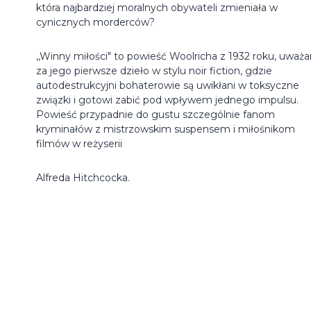
która najbardziej moralnych obywateli zmieniała w
cynicznych morderców?
,,Winny miłości" to powieść Woolricha z 1932 roku, uważ
za jego pierwsze dzieło w stylu noir fiction, gdzie
autodestrukcyjni bohaterowie są uwikłani w toksyczne
związki i gotowi zabić pod wpływem jednego impulsu.
Powieść przypadnie do gustu szczególnie fanom
kryminałów z mistrzowskim suspensem i miłośnikom
filmów w reżyserii
Alfreda Hitchcocka.