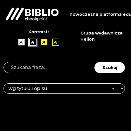
nowoczesna platforma edu
Kontrast:
Grupa wydawnicza
Helion
A
A
A
A
Szukaj