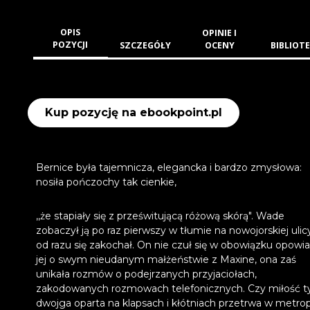
OPIS
OPINIE I
POZYCJI
SZCZEGÓŁY
OCENY
BIBLIOTE
Kup pozycję na ebookpoint.pl
Bernice była tajemnicza, elegancka i bardzo zmysłowa:
nosiła pończochy tak cienkie,
,,że stapiały się z prześwitującą różową skórą". Wade
zobaczył ją po raz pierwszy w tłumie na nowojorskiej ulicy
od razu się zakochał. On nie czuł się w obowiązku opowi
jej o swym nieudanym małżeństwie z Maxine, ona zaś
unikała rozmów o podejrzanych przyjaciołach,
zakodowanych rozmowach telefonicznych. Czy miłość t
dwojga oparta na klapsach i kłótniach przetrwa w metropo