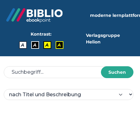
moderne lernplattfo
Kontrast:
Verlagsgruppe
Helion
A
A
A
A
Suchen