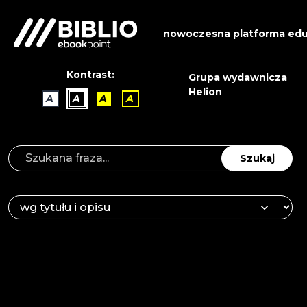
nowoczesna platforma edu
Kontrast:
Grupa wydawnicza
Helion
A
A
A
A
Szukaj