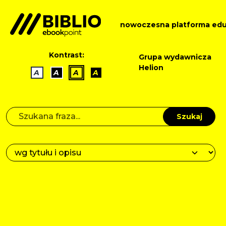
nowoczesna platforma edu
Kontrast:
Grupa wydawnicza
Helion
A
A
A
A
Szukaj