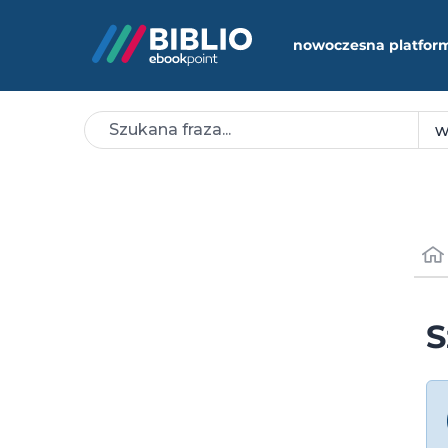
nowoczesna platfor
S