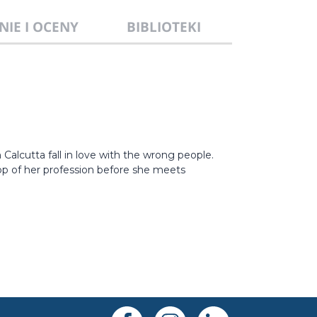
NIE I OCENY
BIBLIOTEKI
n Calcutta fall in love with the wrong people.
top of her profession before she meets