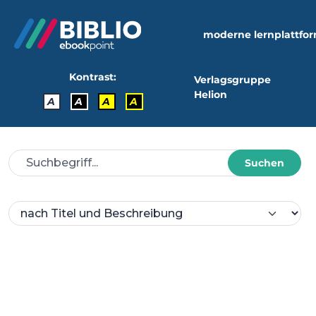
moderne lernplattfo
Kontrast:
Verlagsgruppe
Helion
A
A
A
A
Suchen