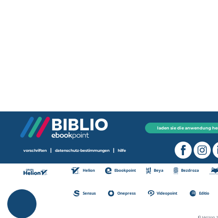
laden sie die anwendung he
|
|
vorschriften
datenschutz-bestimmungen
hilfe
Helion
Ebookpoint
Beya
Bezdroza
Sensus
Onepress
Videopoint
Editio
© Helion 1