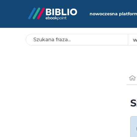
nowoczesna platfor
S