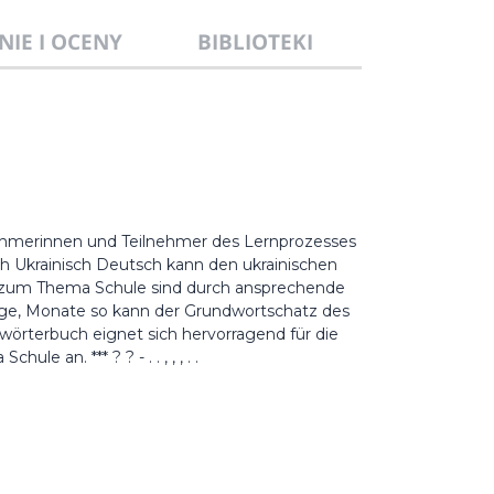
NIE I OCENY
BIBLIOTEKI
nehmerinnen und Teilnehmer des Lernprozesses
h Ukrainisch Deutsch kann den ukrainischen
fe zum Thema Schule sind durch ansprechende
ntage, Monate so kann der Grundwortschatz des
wörterbuch eignet sich hervorragend für die
 an. *** ? ? - . . , , , . .