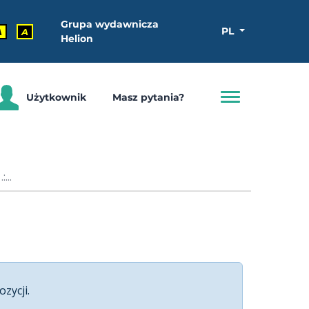
Grupa wydawnicza
PL
A
A
Helion
Użytkownik
Masz pytania?
...
ozycji.