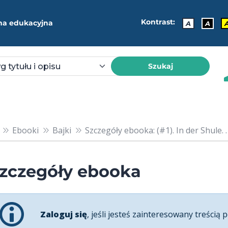
Kontrast:
ma edukacyjna
A
A
Szukaj
Ebooki
Bajki
Szczegóły ebooka: (#1). In der Shule. . .:
zczegóły ebooka
Zaloguj się
, jeśli jesteś zainteresowany treścią p