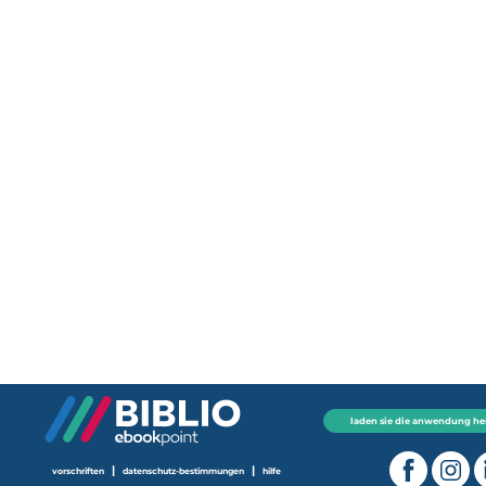
laden sie die anwendung he
|
|
vorschriften
datenschutz-bestimmungen
hilfe