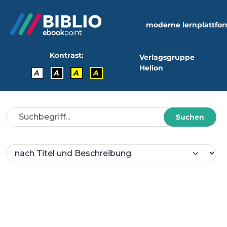
moderne lernplattfo
Kontrast:
Verlagsgruppe
Helion
A
A
A
A
Suchen