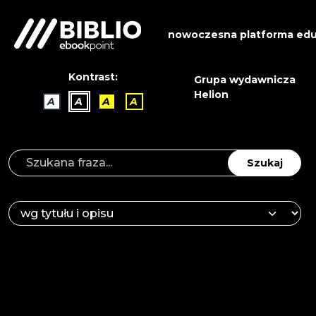
nowoczesna platforma edu
Kontrast:
Grupa wydawnicza
Helion
A
A
A
A
Szukaj