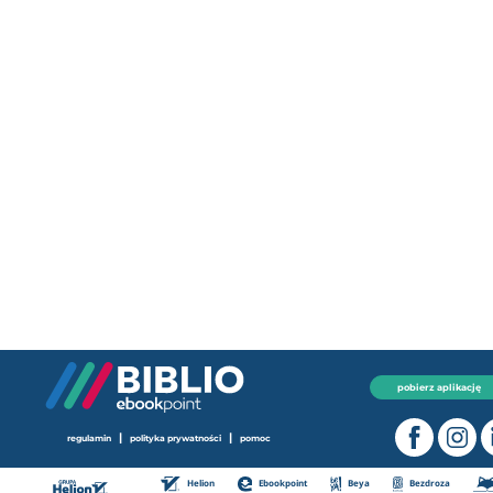
pobierz aplikację
|
|
regulamin
polityka prywatności
pomoc
Helion
Ebookpoint
Beya
Bezdroza