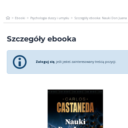
Ebooki
Psychologia duszy i umysłu
Szczegóły ebooka: Nauki Don Juana
Szczegóły ebooka
Zaloguj się
, jeśli jesteś zainteresowany treścią pozycji.