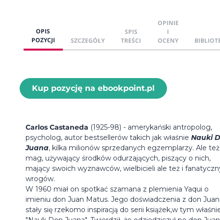
OPINIE
OPIS
SPIS
I
POZYCJI
SZCZEGÓŁY
TREŚCI
OCENY
BIBLIOT
Kup pozycję na ebookpoint.pl
Carlos Castaneda
(1925-98) - amerykański antropolog,
psycholog, autor bestsellerów takich jak właśnie
Nauki 
Juana
, kilka milionów sprzedanych egzemplarzy. Ale też
mag, używający środków odurzających, piszący o nich,
mający swoich wyznawców, wielbicieli ale też i fanatycz
wrogów.
W 1960 miał on spotkać szamana z plemienia Yaqui o
imieniu don Juan Matus. Jego doświadczenia z don Ju
stały się rzekomo inspiracją do serii książek,w tym właśni
"Nauk Don Juana". Twierdził, że odziedziczył po don Juan