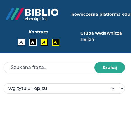
nowoczesna platforma edu
Kontrast:
Grupa wydawnicza
Helion
A
A
A
A
Szukaj